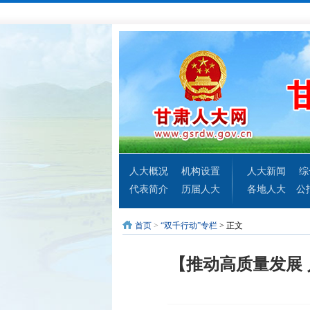
人大概况
机构设置
人大新闻
综
代表简介
历届人大
各地人大
公
首页
>
“双千行动”专栏
> 正文
【推动高质量发展