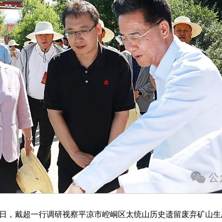
日，戴超一行调研视察平凉市崆峒区太统山历史遗留废弃矿山生