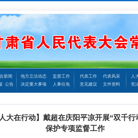
合新闻
地方立法动态
监督工作
代表工作
代表风采
人
报
公告
决定重大事项
人事任免
意见建议
文件资料
宪
 人大在行动】戴超在庆阳平凉开展“双千行
保护专项监督工作