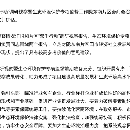
行动”调研视察暨生态环境保护专项监督工作陇东南片区会商会
议并讲话。
情况汇报和片区“双千行动”调研视察报告、生态环境保护专项
门负责同志围绕两个报告，立足对陇东南片区四市经济社会发展
护现状，提出了具有较高参考价值的意见建议。
研视察暨生态环境保护专项监督前期准备充分、组织开展有序，
视察成果转化，助力形成了项目建设高质量发展和生态环境高水
引头部，瞄准行业领军企业、行业标杆企业和成长性好的高科
源现状和产业基础，促进产业集群发展壮大。要着力破解要素制
用气等要素保障统筹工作。要持续优化营商环境，在政务服务、
强生态环境保护法律实施，强化执法检查，加强统筹协调，积极
战，筑牢生态安全屏障。要加大生态环境治理力度，把系统观念