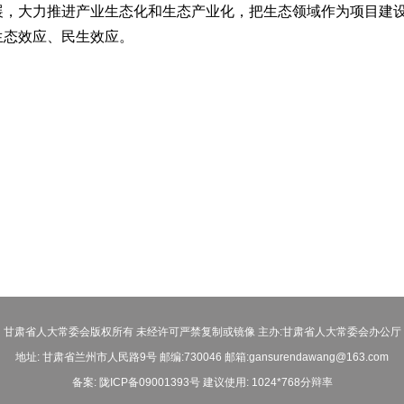
展，大力推进产业生态化和生态产业化，把生态领域作为项目建
生态效应、民生效应。
甘肃省人大常委会版权所有 未经许可严禁复制或镜像 主办:甘肃省人大常委会办公厅
地址: 甘肃省兰州市人民路9号 邮编:730046 邮箱:gansurendawang@163.com
备案: 陇ICP备09001393号 建议使用: 1024*768分辩率