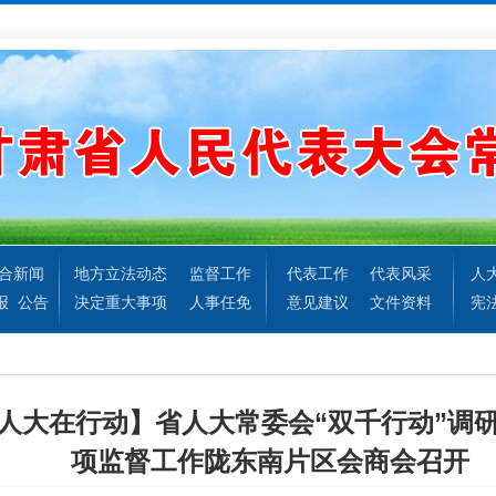
合新闻
地方立法动态
监督工作
代表工作
代表风采
人
报
公告
决定重大事项
人事任免
意见建议
文件资料
宪
 人大在行动】省人大常委会“双千行动”调
项监督工作陇东南片区会商会召开