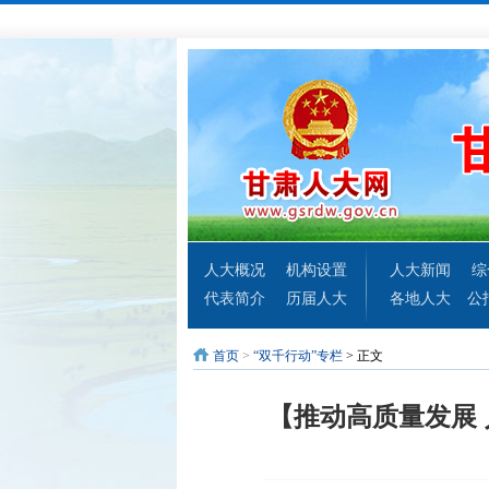
人大概况
机构设置
人大新闻
综
代表简介
历届人大
各地人大
公
首页
>
“双千行动”专栏
> 正文
【推动高质量发展