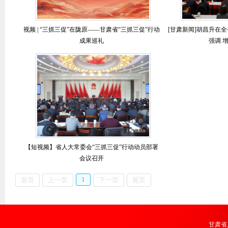
视频 | “三抓三促”在陇原——甘肃省“三抓三促”行动
[甘肃新闻]胡昌升在
成果巡礼
强调 增
【短视频】省人大常委会“三抓三促”行动动员部署
会议召开
1
首页
上一页
下一页
尾页
甘肃省